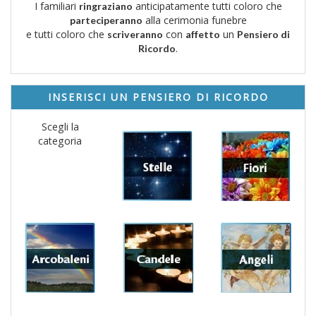
I familiari
anticipatamente tutti coloro che
ringraziano
alla cerimonia funebre
parteciperanno
e tutti coloro che
con
un
scriveranno
affetto
Pensiero di
.
Ricordo
INSERISCI UN PENSIERO DI RICORDO
Scegli la
categoria