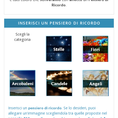
.
Ricordo
INSERISCI UN PENSIERO DI RICORDO
Scegli la
categoria
Inserisci un
. Se lo desideri, puoi
pensiero di ricordo
allegare un'immagine scegliendola tra quelle proposte nel