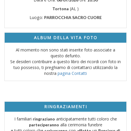
(AL )
Tortona
Luogo:
PARROCCHIA SACRO CUORE
ALBUM DELLA VITA FOTO
Al momento non sono stati inserite foto associate a
questo defunto.
Se desideri contribuire a questo libro dei ricordi con foto in
tuo possesso, ti preghiamo di contattarci utilizzando la
nostra
pagina Contatti
RINGRAZIAMENTI
I familiari
anticipatamente tutti coloro che
ringraziano
alla cerimonia funebre
parteciperanno
e tutti coloro che
con
un
scriveranno
affetto
Pensiero di