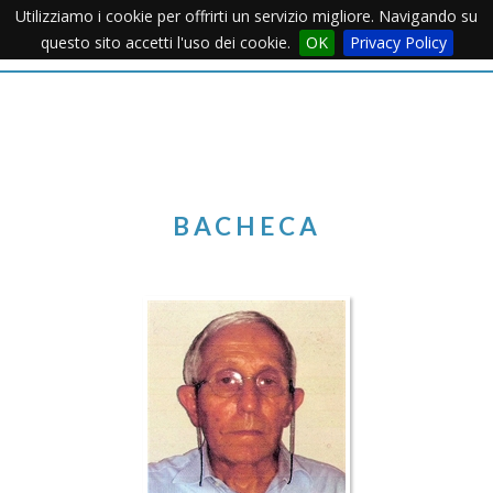
Utilizziamo i cookie per offrirti un servizio migliore. Navigando su
Apertu
questo sito accetti l'uso dei cookie.
OK
Privacy Policy
Menu
BACHECA