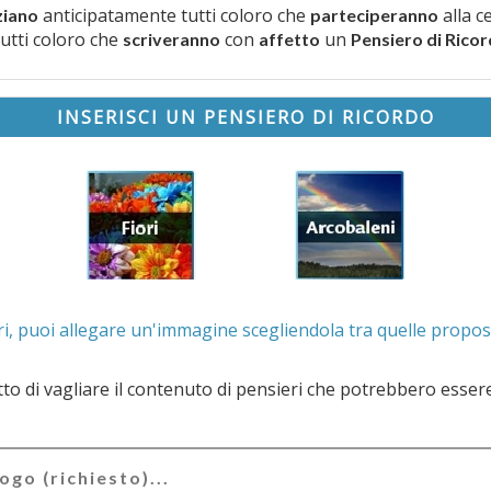
anticipatamente tutti coloro che
alla c
ziano
parteciperanno
tutti coloro che
con
un
scriveranno
affetto
Pensiero di Rico
INSERISCI UN PENSIERO DI RICORDO
. Se lo desideri, puoi allegare un'immagine scegliendola t
e il contenuto di pensieri che potrebbero essere valutati offensivi e/o lesivi dell