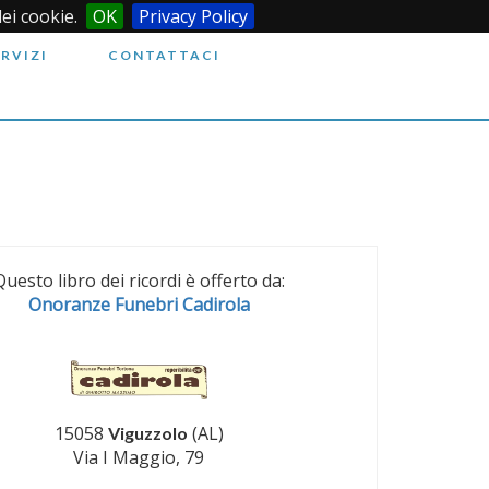
dei cookie.
OK
Privacy Policy
ERVIZI
CONTATTACI
Questo libro dei ricordi è offerto da:
Onoranze Funebri Cadirola
15058
(AL)
Viguzzolo
Via I Maggio, 79