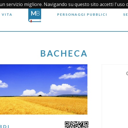
i un servizio migliore. Navigando su questo sito accetti l'uso 
 VITA
PERSONAGGI PUBBLICI
S
BACHECA
RDI