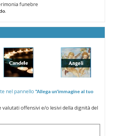
erimonia funebre
.
rdo
ra quelle proposte nel pannello
"Allega un'immagine al tuo
a dignità del