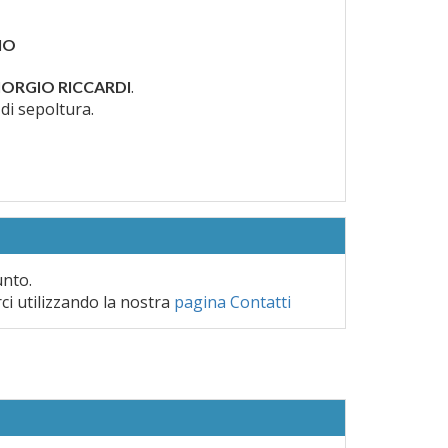
IO
.
IORGIO RICCARDI
 di sepoltura.
unto.
rci utilizzando la nostra
pagina Contatti