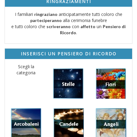
RINGRAZIAMENTI
I familiari
anticipatamente tutti coloro che
ringraziano
alla cerimonia funebre
parteciperanno
e tutti coloro che
con
un
scriveranno
affetto
Pensiero di
.
Ricordo
INSERISCI UN PENSIERO DI RICORDO
Scegli la
categoria