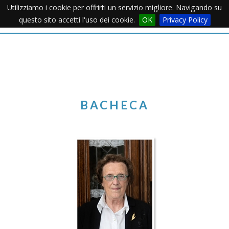
Utilizziamo i cookie per offrirti un servizio migliore. Navigando su
Apertu
questo sito accetti l'uso dei cookie.
OK
Privacy Policy
Menu
BACHECA