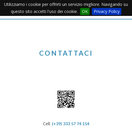
Utilizziamo i cookie per offrirti un servizio migliore. Navigando su
Apertu
questo sito accetti l'uso dei cookie.
OK
Privacy Policy
Menu
CONTATTACI
Cell.
(+39) 333 57 74 154