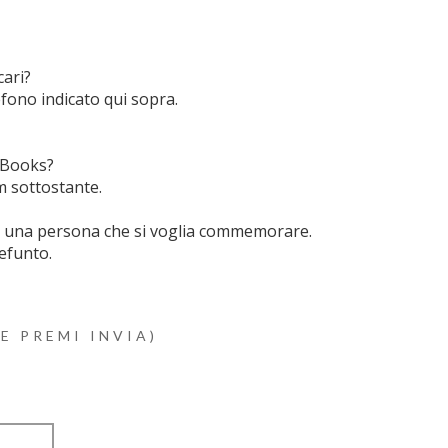
cari?
efono indicato qui sopra.
esBooks?
m sottostante.
di una persona che si voglia commemorare.
efunto.
E PREMI INVIA)