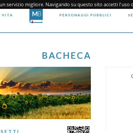
i un servizio migliore. Navigando su questo sito accetti l'uso 
 VITA
PERSONAGGI PUBBLICI
S
BACHECA
SETTI