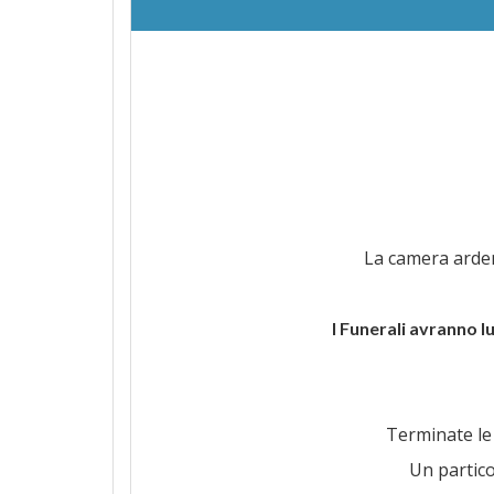
La camera ardent
I Funerali avranno l
Terminate le 
Un partic