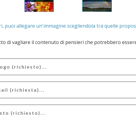
. Se lo desideri, puoi allegare un'immagine scegliendola t
e il contenuto di pensieri che potrebbero essere valutati offensivi e/o lesivi dell