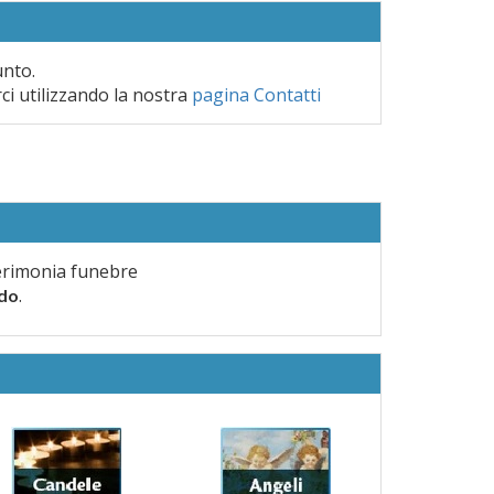
unto.
rci utilizzando la nostra
pagina Contatti
erimonia funebre
.
rdo