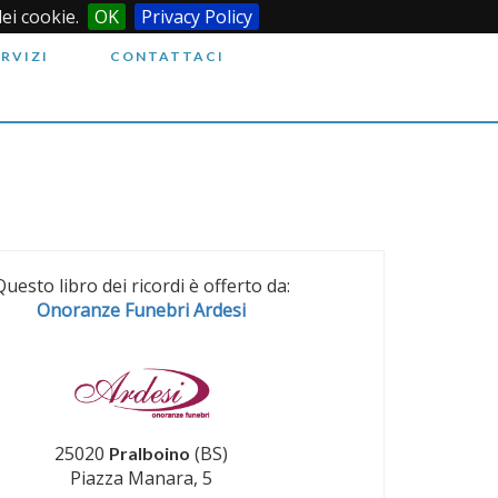
dei cookie.
OK
Privacy Policy
ERVIZI
CONTATTACI
Questo libro dei ricordi è offerto da:
Onoranze Funebri Ardesi
25020
(BS)
Pralboino
Piazza Manara, 5