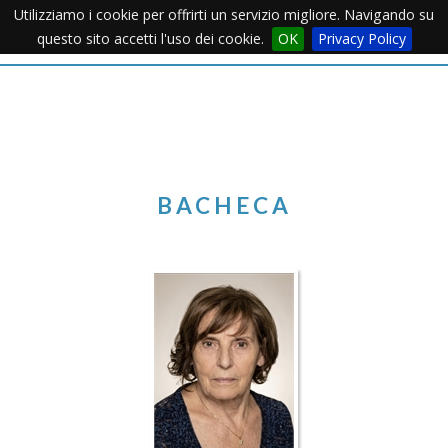
Utilizziamo i cookie per offrirti un servizio migliore. Navigando su
Apertu
questo sito accetti l'uso dei cookie.
OK
Privacy Policy
Menu
BACHECA