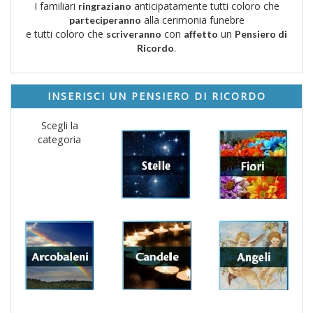
I familiari
anticipatamente tutti coloro che
ringraziano
alla cerimonia funebre
parteciperanno
e tutti coloro che
con
un
scriveranno
affetto
Pensiero di
.
Ricordo
INSERISCI UN PENSIERO DI RICORDO
Scegli la
categoria