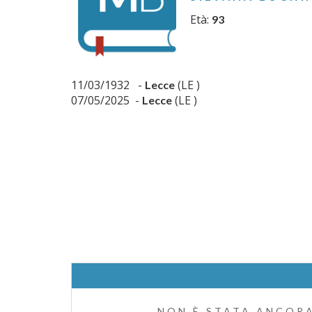
Età:
93
11/03/1932 -
(LE )
Lecce
07/05/2025 -
(LE )
Lecce
NON È STATA ANCORA