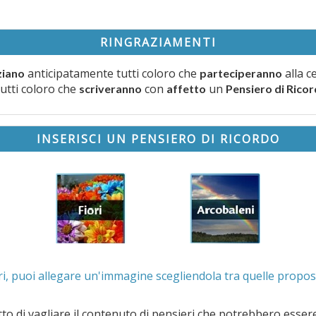
RINGRAZIAMENTI
anticipatamente tutti coloro che
alla c
ziano
parteciperanno
tutti coloro che
con
un
scriveranno
affetto
Pensiero di Rico
INSERISCI UN PENSIERO DI RICORDO
. Se lo desideri, puoi allegare un'immagine scegliendola t
e il contenuto di pensieri che potrebbero essere valutati offensivi e/o lesivi dell