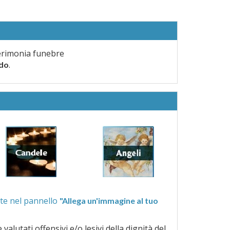
erimonia funebre
.
rdo
ra quelle proposte nel pannello
"Allega un'immagine al tuo
a dignità del