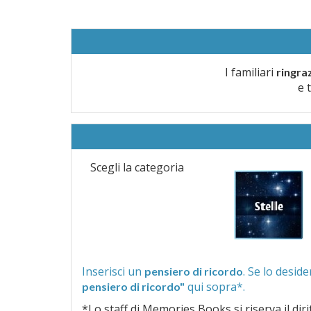
I familiari
ringra
e 
Scegli la categoria
Inserisci un
pensiero di ricordo
qui sopra*.
pensiero di ricordo"
*Lo staff di Memories Books si riserva il diritto di vagliar