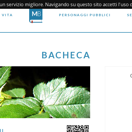
i un servizio migliore. Navigando su questo sito accetti l'uso 
 VITA
PERSONAGGI PUBBLICI
S
BACHECA
NI