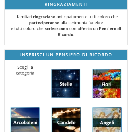
RINGRAZIAMENTI
I familiari
anticipatamente tutti coloro che
ringraziano
alla cerimonia funebre
parteciperanno
e tutti coloro che
con
un
scriveranno
affetto
Pensiero di
.
Ricordo
INSERISCI UN PENSIERO DI RICORDO
Scegli la
categoria