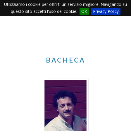
Utilizziamo i cookie per offrirti un servizio migliore. Navigando su
Apertu
questo sito accetti l'uso dei cookie.
OK
Privacy Policy
Menu
BACHECA