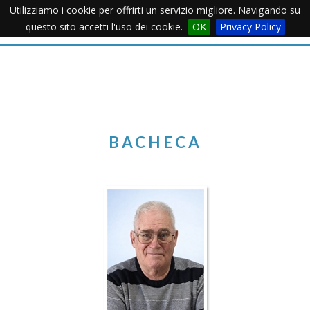
Utilizziamo i cookie per offrirti un servizio migliore. Navigando su
Apertu
questo sito accetti l'uso dei cookie.
OK
Privacy Policy
Menu
BACHECA