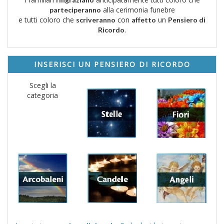
alla cerimonia funebre
parteciperanno
e tutti coloro che
con
un
scriveranno
affetto
Pensiero di
.
Ricordo
INSERISCI UN PENSIERO DI RICORDO
Scegli la
categoria