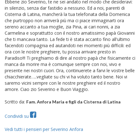
Ebbene zio Severino, te ne sei andato nel modo che desideravi:
in silenzio, senza dar fastidio a nessuno. Ed a noi, parenti di
Cisterna di Latina, mancherà la tua telefonata della Domenica
che purtroppo non arriverà più ma ci piace immaginarti ora
sereno accanto a tua moglie, zia Pina, ai cari nonni, a zia
Carmelina e soprattutto con il nostro amatissimo papà Giovanni
che ti mancava tanto. La fede ti è stata accanto fino all'ultimo
facendoti compagnia ed aiutandoti nei momenti più difficili: ed
ora con le nostre preghiere, tu possa arrivare presto in
Paradiso!!! Ti preghiamo di dire al nostro papà che fisicamente ci
manca da morire ma è comunque sempre con noi, vivo e
presente nei nostri cuori. Ora, continuerete a farvi le vostre belle
chiacchierate…..vegliate su chi vi ha voluto tanto bene. Noi vi
saremo vicini sempre con le nostre preghiere ed il nostro
amore. Ciao zio Severino e Buon Viaggio.
Scritto da:
Fam. Anfora Maria e figli da Cisterna di Latina
Condividi su
Vedi tutti i pensieri per Severino Anfora