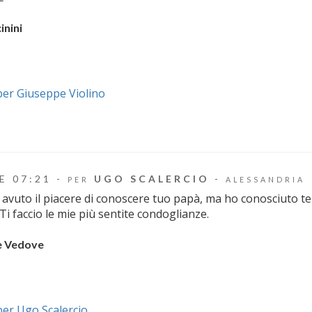
inini
 per Giuseppe Violino
E 07:21 -
UGO SCALERCIO
-
PER
ALESSANDRIA
avuto il piacere di conoscere tuo papà, ma ho conosciuto te 
Ti faccio le mie più sentite condoglianze.
e Vedove
 per Ugo Scalercio