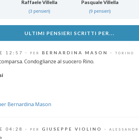
Raffaele Villella
Pasquale Villella
(3 pensieri)
(9 pensieri)
ULTIMI PENSIERI SCRITTI PER...
E 12:57 -
BERNARDINA MASON
-
PER
TORINO
comparsa. Condoglianze al suocero Rino.
si
i per Bernardina Mason
E 04:28 -
GIUSEPPE VIOLINO
-
PER
ALESSANDR
e