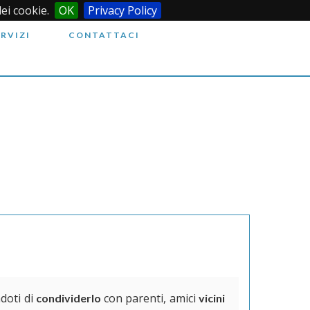
dei cookie.
OK
Privacy Policy
ERVIZI
CONTATTACI
doti di
con parenti, amici
condividerlo
vicini