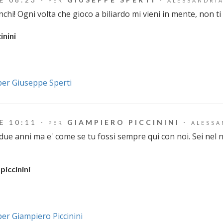
PER
ALESSANDRI
hi! Ogni volta che gioco a biliardo mi vieni in mente, non ti
inini
i per Giuseppe Sperti
E 10:11 -
GIAMPIERO PICCININI
-
PER
ALESSA
ue anni ma e' come se tu fossi sempre qui con noi. Sei nel n
piccinini
 per Giampiero Piccinini