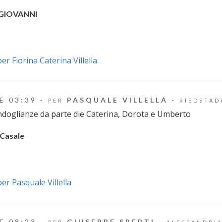
 GIOVANNI
per Fiorina Caterina Villella
E 03:39 -
PASQUALE VILLELLA
-
PER
RIEDSTAD
ondoglianze da parte die Caterina, Dorota e Umberto
Casale
per Pasquale Villella
E 08:23 -
GIUSEPPE SPERTI
-