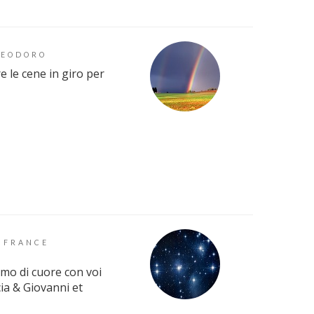
TEODORO
 le cene in giro per
-
FRANCE
amo di cuore con voi
cia & Giovanni et