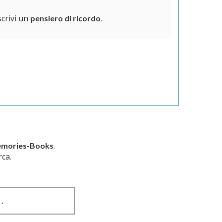
scrivi un
.
pensiero di ricordo
.
mories-Books
rca.