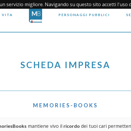
i un servizio migliore. Navigando su questo sito accetti l'uso 
 VITA
PERSONAGGI PUBBLICI
S
SCHEDA IMPRESA
MEMORIES-BOOKS
mantiene vivo il
dei tuoi cari permetten
oriesBooks
ricordo