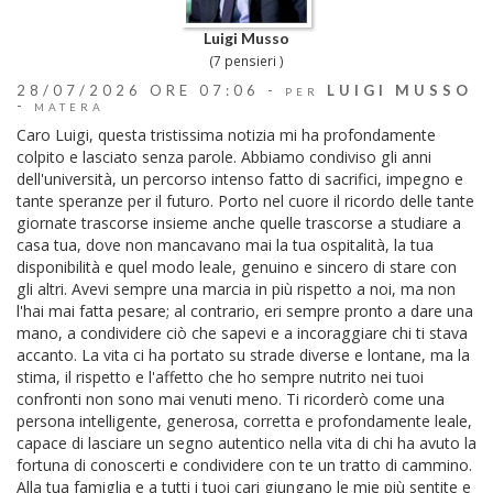
Luigi Musso
(7 pensieri )
28/07/2026 ORE 07:06 -
LUIGI MUSSO
PER
-
MATERA
Caro Luigi, questa tristissima notizia mi ha profondamente
colpito e lasciato senza parole. Abbiamo condiviso gli anni
dell'università, un percorso intenso fatto di sacrifici, impegno e
tante speranze per il futuro. Porto nel cuore il ricordo delle tante
giornate trascorse insieme anche quelle trascorse a studiare a
casa tua, dove non mancavano mai la tua ospitalità, la tua
disponibilità e quel modo leale, genuino e sincero di stare con
gli altri. Avevi sempre una marcia in più rispetto a noi, ma non
l'hai mai fatta pesare; al contrario, eri sempre pronto a dare una
mano, a condividere ciò che sapevi e a incoraggiare chi ti stava
accanto. La vita ci ha portato su strade diverse e lontane, ma la
stima, il rispetto e l'affetto che ho sempre nutrito nei tuoi
confronti non sono mai venuti meno. Ti ricorderò come una
persona intelligente, generosa, corretta e profondamente leale,
capace di lasciare un segno autentico nella vita di chi ha avuto la
fortuna di conoscerti e condividere con te un tratto di cammino.
Alla tua famiglia e a tutti i tuoi cari giungano le mie più sentite e