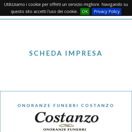
Utilizziamo i cookie per offrirti un servizio migliore. Navigando su
Apertu
questo sito accetti l'uso dei cookie.
OK
Privacy Policy
Menu
SCHEDA IMPRESA
ONORANZE FUNEBRI COSTANZO