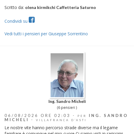
Scritto da:
olena kirmikchi Caffetteria Saturno
Condividi su
Vedi tutti i pensieri per Giuseppe Sorrentino
Ing. Sandro Micheli
(6 pensieri )
06/08/2026 ORE 02:03 -
ING. SANDRO
PER
MICHELI
-
VILLAFRANCA D’ASTI
Le nostre vite hanno percorso strade diverse ma il legame
familiare è comunque nel mio cuore Ci siamo visti in rarissimi