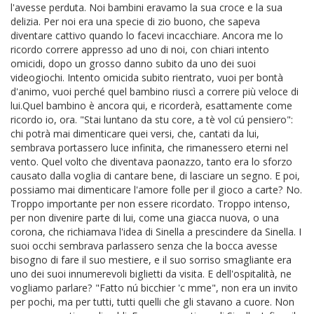
l'avesse perduta. Noi bambini eravamo la sua croce e la sua
delizia. Per noi era una specie di zio buono, che sapeva
diventare cattivo quando lo facevi incacchiare. Ancora me lo
ricordo correre appresso ad uno di noi, con chiari intento
omicidi, dopo un grosso danno subito da uno dei suoi
videogiochi. Intento omicida subito rientrato, vuoi per bontà
d'animo, vuoi perché quel bambino riuscì a correre più veloce di
lui.Quel bambino è ancora qui, e ricorderà, esattamente come
ricordo io, ora. "Stai luntano da stu core, a tè vol cú pensiero":
chi potrà mai dimenticare quei versi, che, cantati da lui,
sembrava portassero luce infinita, che rimanessero eterni nel
vento. Quel volto che diventava paonazzo, tanto era lo sforzo
causato dalla voglia di cantare bene, di lasciare un segno. E poi,
possiamo mai dimenticare l'amore folle per il gioco a carte? No.
Troppo importante per non essere ricordato. Troppo intenso,
per non divenire parte di lui, come una giacca nuova, o una
corona, che richiamava l'idea di Sinella a prescindere da Sinella. I
suoi occhi sembrava parlassero senza che la bocca avesse
bisogno di fare il suo mestiere, e il suo sorriso smagliante era
uno dei suoi innumerevoli biglietti da visita. E dell'ospitalità, ne
vogliamo parlare? "Fatto nú bicchier 'c mme", non era un invito
per pochi, ma per tutti, tutti quelli che gli stavano a cuore. Non