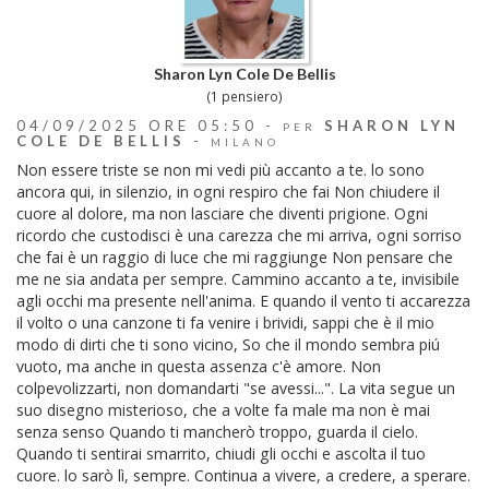
Sharon Lyn Cole De Bellis
(1 pensiero)
04/09/2025 ORE 05:50 -
SHARON LYN
PER
COLE DE BELLIS
-
MILANO
Non essere triste se non mi vedi più accanto a te. lo sono
ancora qui, in silenzio, in ogni respiro che fai Non chiudere il
cuore al dolore, ma non lasciare che diventi prigione. Ogni
ricordo che custodisci è una carezza che mi arriva, ogni sorriso
che fai è un raggio di luce che mi raggiunge Non pensare che
me ne sia andata per sempre. Cammino accanto a te, invisibile
agli occhi ma presente nell'anima. E quando il vento ti accarezza
il volto o una canzone ti fa venire i brividi, sappi che è il mio
modo di dirti che ti sono vicino, So che il mondo sembra piú
vuoto, ma anche in questa assenza c'è amore. Non
colpevolizzarti, non domandarti "se avessi...". La vita segue un
suo disegno misterioso, che a volte fa male ma non è mai
senza senso Quando ti mancherò troppo, guarda il cielo.
Quando ti sentirai smarrito, chiudi gli occhi e ascolta il tuo
cuore. lo sarò lì, sempre. Continua a vivere, a credere, a sperare.