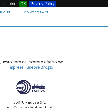
dei cookie.
OK
Privacy Policy
ERVIZI
CONTATTACI
Questo libro dei ricordi è offerto da:
Impresa Funebre Brogio
35010
(PD)
Padova
Via Giacomo Matteotti , 67