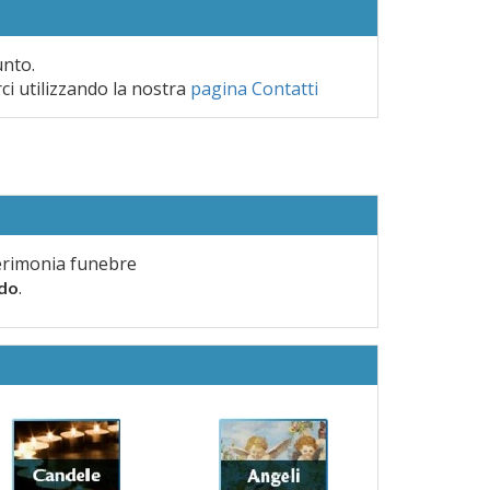
unto.
rci utilizzando la nostra
pagina Contatti
erimonia funebre
.
rdo