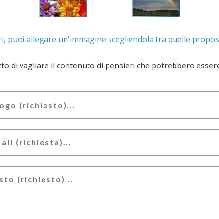
. Se lo desideri, puoi allegare un'immagine scegliendola t
e il contenuto di pensieri che potrebbero essere valutati offensivi e/o lesivi dell