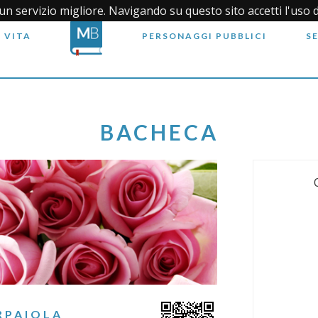
i un servizio migliore. Navigando su questo sito accetti l'uso 
 VITA
PERSONAGGI PUBBLICI
S
BACHECA
RPAIOLA