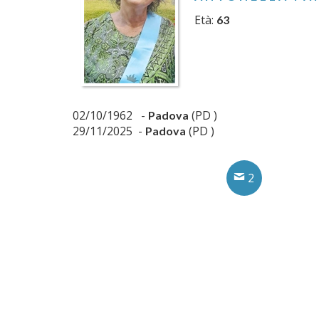
Età:
63
02/10/1962 -
(PD )
Padova
29/11/2025 -
(PD )
Padova
2