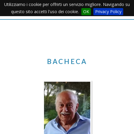
Utilizziamo i cookie per offrirti un servizio migliore. Navigando su
Apertu
questo sito accetti l'uso dei cookie.
OK
Privacy Policy
Menu
BACHECA