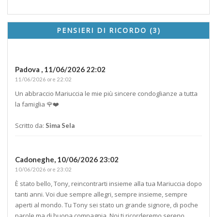
PENSIERI DI RICORDO (3)
Padova ,
11/06/2026 22:02
11/06/2026 ore 22:02
Un abbraccio Mariuccia le mie più sincere condoglianze a tutta
la famiglia 🌹❤️
Scritto da:
Sima Sela
Cadoneghe,
10/06/2026 23:02
10/06/2026 ore 23:02
È stato bello, Tony, reincontrarti insieme alla tua Mariuccia dopo
tanti anni. Voi due sempre allegri, sempre insieme, sempre
aperti al mondo. Tu Tony sei stato un grande signore, di poche
parole ma di buona compagnia. Noi ti ricorderemo sereno,