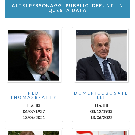
ALTRI PERSONAGGI PUBBLICI DEFUNTI IN
QUESTA DATA
NED
DOMENICOBOSATE
THOMASBEATTY
LLI
Età:
Età:
83
88
06/07/1937
03/12/1933
13/06/2021
13/06/2022