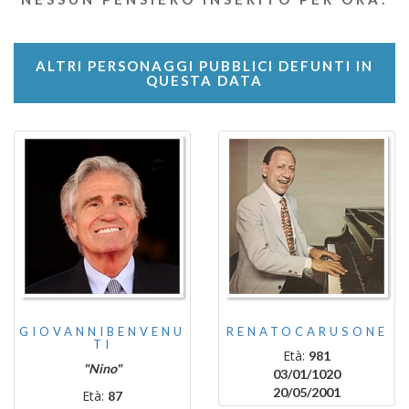
ALTRI PERSONAGGI PUBBLICI DEFUNTI IN
QUESTA DATA
GIOVANNIBENVENU
RENATOCARUSONE
TI
Età:
981
"Nino"
03/01/1020
20/05/2001
Età:
87