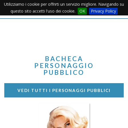
Utilizziamo i cookie per offrirti un servizio migliore. Navigando su
Apertu
questo sito accetti l'uso dei cookie.
OK
Privacy Policy
Menu
BACHECA
PERSONAGGIO
PUBBLICO
VEDI TUTTI I PERSONAGGI PUBBLICI