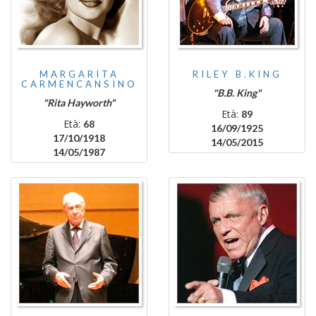
MARGARITA
RILEY B.KING
CARMENCANSINO
"B.B. King"
"Rita Hayworth"
Età:
89
Età:
68
16/09/1925
17/10/1918
14/05/2015
14/05/1987