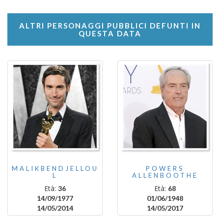
ALTRI PERSONAGGI PUBBLICI DEFUNTI IN
QUESTA DATA
MALIKBENDJELLOU
POWERS
L
ALLENBOOTHE
Età:
Età:
36
68
14/09/1977
01/06/1948
14/05/2014
14/05/2017