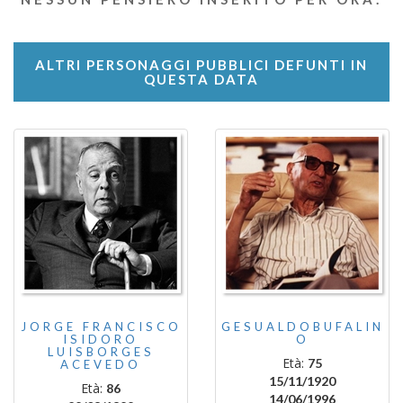
ALTRI PERSONAGGI PUBBLICI DEFUNTI IN
QUESTA DATA
JORGE FRANCISCO
GESUALDOBUFALIN
ISIDORO
O
LUISBORGES
Età:
75
ACEVEDO
15/11/1920
Età:
86
14/06/1996