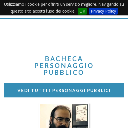
Utilizziamo i cookie per offrirti un servizio migliore. Navigando su
Apertu
questo sito accetti l'uso dei cookie.
OK
Privacy Policy
Menu
BACHECA
PERSONAGGIO
PUBBLICO
VEDI TUTTI I PERSONAGGI PUBBLICI