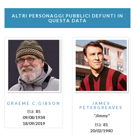
ALTRI PERSONAGGI PUBBLICI DEFUNTI IN
QUESTA DATA
GRAEME C.GIBSON
JAMES
PETERGREAVES
Età:
85
"Jimmy"
09/08/1934
18/09/2019
Età:
81
20/02/1940