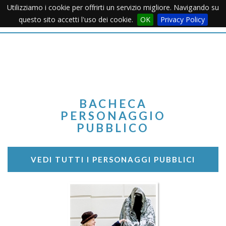
Utilizziamo i cookie per offrirti un servizio migliore. Navigando su
Apertu
questo sito accetti l'uso dei cookie.
OK
Privacy Policy
Menu
BACHECA
PERSONAGGIO
PUBBLICO
VEDI TUTTI I PERSONAGGI PUBBLICI