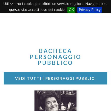
Utilizziamo i cookie per offrirti un servizio migliore. Navigando su
Apertu
questo sito accetti l'uso dei cookie.
OK
Privacy Policy
Menu
BACHECA
PERSONAGGIO
PUBBLICO
VEDI TUTTI I PERSONAGGI PUBBLICI