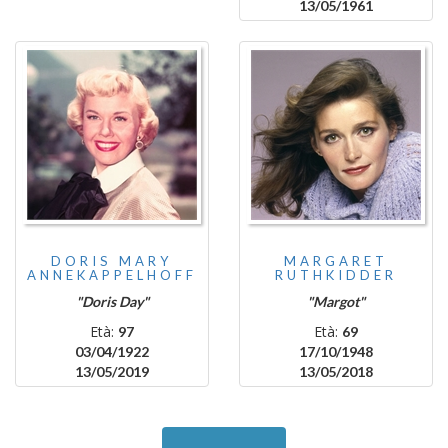
13/05/1961
DORIS MARY
MARGARET
ANNEKAPPELHOFF
RUTHKIDDER
"Doris Day"
"Margot"
Età:
Età:
97
69
03/04/1922
17/10/1948
13/05/2019
13/05/2018