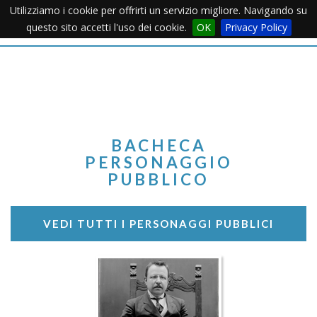
Utilizziamo i cookie per offrirti un servizio migliore. Navigando su
Apertu
questo sito accetti l'uso dei cookie.
OK
Privacy Policy
Menu
BACHECA
PERSONAGGIO
PUBBLICO
VEDI TUTTI I PERSONAGGI PUBBLICI