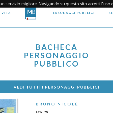
i un servizio migliore. Navigando su questo sito accetti l'uso 
 VITA
PERSONAGGI PUBBLICI
S
BACHECA
PERSONAGGIO
PUBBLICO
VEDI TUTTI I PERSONAGGI PUBBLICI
BRUNO NICOLÈ
Età:
79