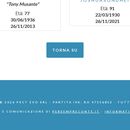
JOSHUASONDHE
"Tony Musante"
Età:
91
Età:
77
22/03/1930
30/06/1936
26/11/2021
26/11/2013
TORNA SU
 2026 PSCT EVO SRL - PARTITA IVA: RO 47556852 - TUTT
 E COMUNICAZIONE DI
PERSEMPRECONTE.IT
-
INFORMATI