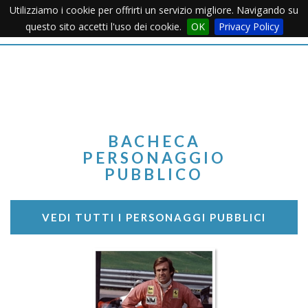
Utilizziamo i cookie per offrirti un servizio migliore. Navigando su
Apertu
questo sito accetti l'uso dei cookie.
OK
Privacy Policy
Menu
BACHECA
PERSONAGGIO
PUBBLICO
VEDI TUTTI I PERSONAGGI PUBBLICI