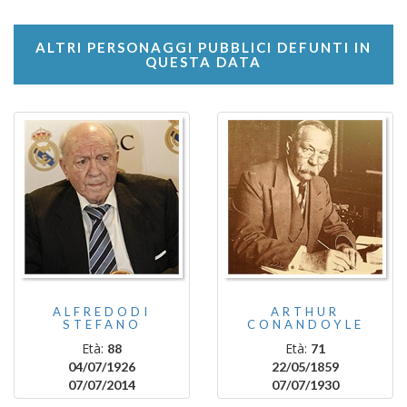
ALTRI PERSONAGGI PUBBLICI DEFUNTI IN
QUESTA DATA
ALFREDODI
ARTHUR
STEFANO
CONANDOYLE
Età:
Età:
88
71
04/07/1926
22/05/1859
07/07/2014
07/07/1930