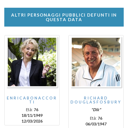
ALTRI PERSONAGGI PUBBLICI DEFUNTI IN
QUESTA DATA
ENRICABONACCOR
RICHARD
TI
DOUGLASFOSBURY
Età:
76
"Dik"
18/11/1949
Età:
76
12/03/2026
06/03/1947