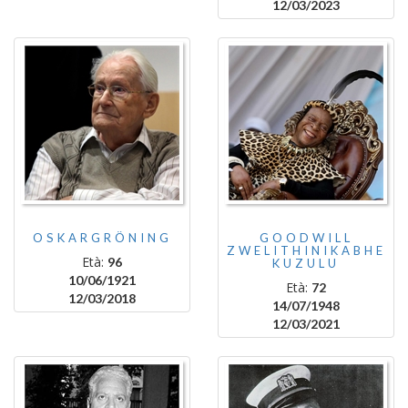
12/03/2023
OSKARGRÖNING
GOODWILL
ZWELITHINIKABHE
Età:
96
KUZULU
10/06/1921
Età:
72
12/03/2018
14/07/1948
12/03/2021