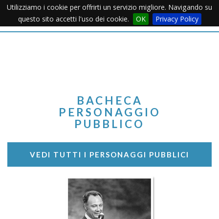
Utilizziamo i cookie per offrirti un servizio migliore. Navigando su
Apertu
questo sito accetti l'uso dei cookie.
OK
Privacy Policy
Menu
BACHECA
PERSONAGGIO
PUBBLICO
VEDI TUTTI I PERSONAGGI PUBBLICI