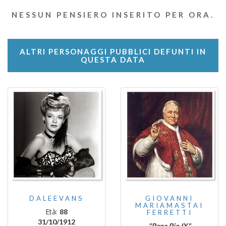
NESSUN PENSIERO INSERITO PER ORA.
ALTRI PERSONAGGI PUBBLICI DEFUNTI IN
QUESTA DATA
DALEEVANS
GIOVANNI
MARIAMASTAI
Età:
88
FERRETTI
31/10/1912
"Papa Pio IX"