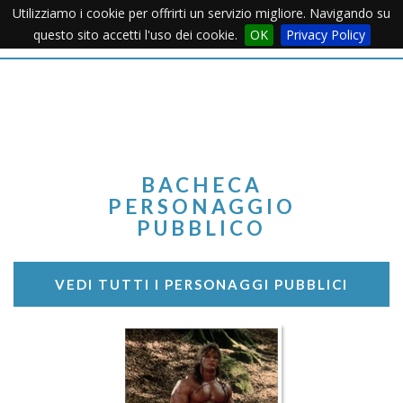
Utilizziamo i cookie per offrirti un servizio migliore. Navigando su
Apertu
questo sito accetti l'uso dei cookie.
OK
Privacy Policy
Menu
BACHECA
PERSONAGGIO
PUBBLICO
VEDI TUTTI I PERSONAGGI PUBBLICI