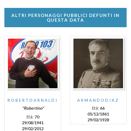
ALTRI PERSONAGGI PUBBLICI DEFUNTI IN
QUESTA DATA
ROBERTOARNALDI
ARMANDODIAZ
Età:
"Robertino"
66
05/12/1861
Età:
70
29/02/1928
29/08/1941
29/02/2012