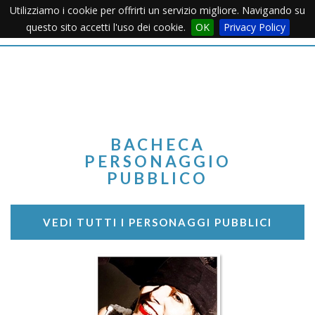
Utilizziamo i cookie per offrirti un servizio migliore. Navigando su
Apertu
questo sito accetti l'uso dei cookie.
OK
Privacy Policy
Menu
BACHECA
PERSONAGGIO
PUBBLICO
VEDI TUTTI I PERSONAGGI PUBBLICI