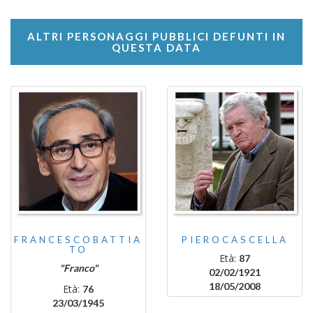
ALTRI PERSONAGGI PUBBLICI DEFUNTI IN
QUESTA DATA
FRANCESCOBATTIA
PIEROCASCELLA
TO
Età:
87
"Franco"
02/02/1921
18/05/2008
Età:
76
23/03/1945