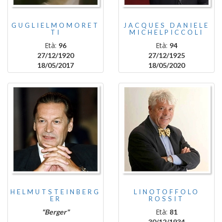
GUGLIELMOMORET
JACQUES DANIELE
TI
MICHELPICCOLI
Età:
Età:
96
94
27/12/1920
27/12/1925
18/05/2017
18/05/2020
HELMUTSTEINBERG
LINOTOFFOLO
ER
ROSSIT
Età:
"Berger"
81
30/12/1934