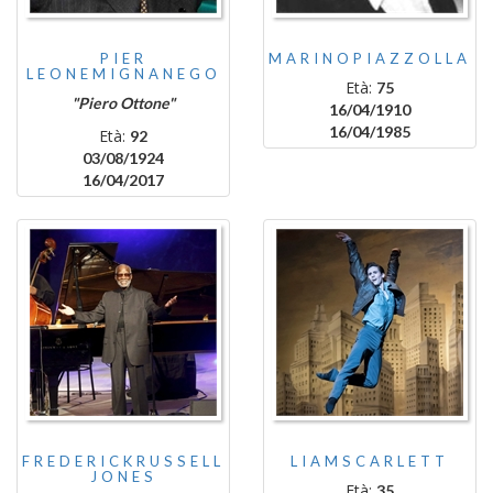
PIER
MARINOPIAZZOLLA
LEONEMIGNANEGO
Età:
75
"Piero Ottone"
16/04/1910
16/04/1985
Età:
92
03/08/1924
16/04/2017
FREDERICKRUSSELL
LIAMSCARLETT
JONES
Età:
35