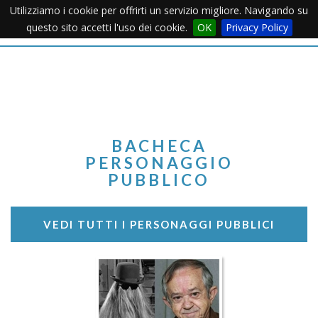
Utilizziamo i cookie per offrirti un servizio migliore. Navigando su
Apertu
questo sito accetti l'uso dei cookie.
OK
Privacy Policy
Menu
BACHECA
PERSONAGGIO
PUBBLICO
VEDI TUTTI I PERSONAGGI PUBBLICI