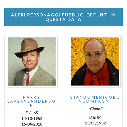
ALTRI PERSONAGGI PUBBLICI DEFUNTI IN
QUESTA DATA
HARRY
GIANDOMENICOBO
LAVERNEANDERSO
NCOMPAGNI
N
"Gianni"
Età:
65
Età:
84
14/10/1952
13/05/1932
16/04/2018