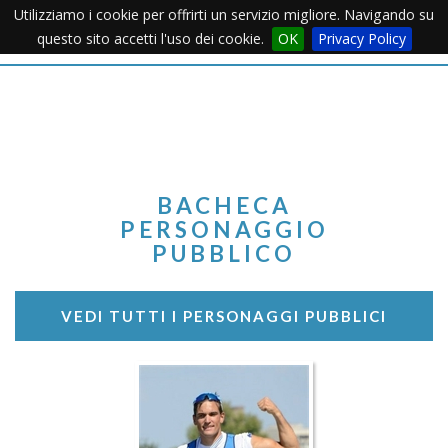
Utilizziamo i cookie per offrirti un servizio migliore. Navigando su
Apertu
questo sito accetti l'uso dei cookie.
OK
Privacy Policy
Menu
BACHECA
PERSONAGGIO
PUBBLICO
VEDI TUTTI I PERSONAGGI PUBBLICI