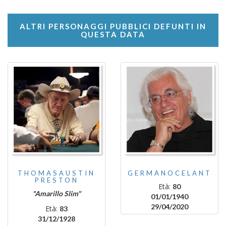
ALTRI PERSONAGGI PUBBLICI DEFUNTI IN
QUESTA DATA
THOMASAUSTIN
GERMANOCELANT
PRESTON
Età:
80
"Amarillo Slim"
01/01/1940
29/04/2020
Età:
83
31/12/1928