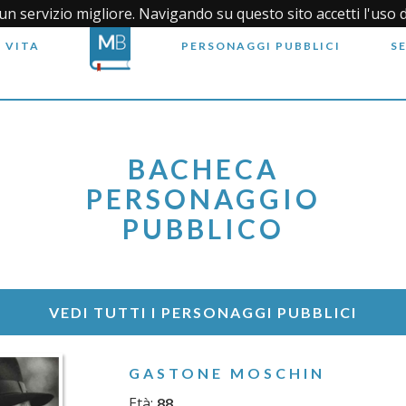
i un servizio migliore. Navigando su questo sito accetti l'uso 
 VITA
PERSONAGGI PUBBLICI
S
BACHECA
PERSONAGGIO
PUBBLICO
VEDI TUTTI I PERSONAGGI PUBBLICI
GASTONE MOSCHIN
Età:
88