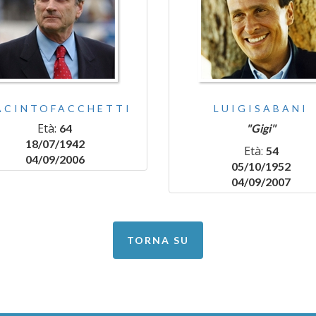
ACINTOFACCHETTI
LUIGISABANI
Età:
64
"Gigi"
18/07/1942
Età:
54
04/09/2006
05/10/1952
04/09/2007
TORNA SU