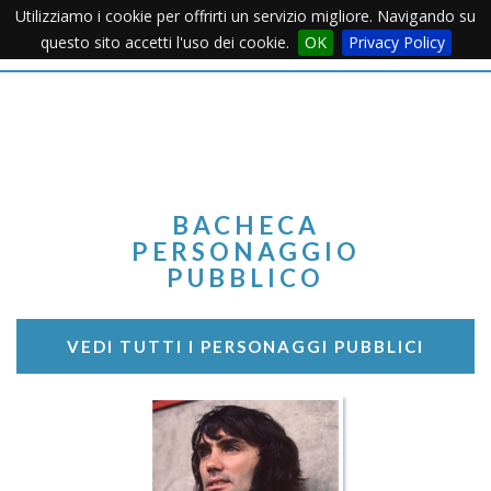
Utilizziamo i cookie per offrirti un servizio migliore. Navigando su
Apertu
questo sito accetti l'uso dei cookie.
OK
Privacy Policy
Menu
BACHECA
PERSONAGGIO
PUBBLICO
VEDI TUTTI I PERSONAGGI PUBBLICI