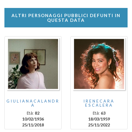
ALTRI PERSONAGGI PUBBLICI DEFUNTI IN
QUESTA DATA
GIULIANACALANDR
IRENECARA
A
ESCALERA
Età:
Età:
82
63
10/02/1936
18/03/1959
25/11/2018
25/11/2022