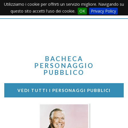
Utilizziamo i cookie per offrirti un servizio migliore. Navigando su
Apertu
questo sito accetti l'uso dei cookie.
OK
Privacy Policy
Menu
BACHECA
PERSONAGGIO
PUBBLICO
VEDI TUTTI I PERSONAGGI PUBBLICI