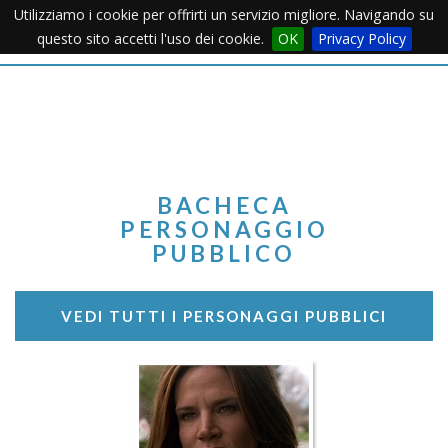
Utilizziamo i cookie per offrirti un servizio migliore. Navigando su
Apertu
questo sito accetti l'uso dei cookie.
OK
Privacy Policy
Menu
BACHECA
PERSONAGGIO
PUBBLICO
VEDI TUTTI I PERSONAGGI PUBBLICI