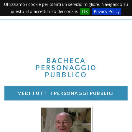
Utilizziamo i cookie per offrirti un servizio migliore. Navigando su
Apertu
questo sito accetti l'uso dei cookie.
OK
Privacy Policy
Menu
BACHECA
PERSONAGGIO
PUBBLICO
VEDI TUTTI I PERSONAGGI PUBBLICI