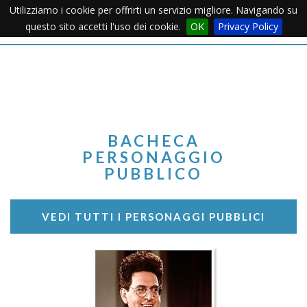
Utilizziamo i cookie per offrirti un servizio migliore. Navigando su
Apertu
questo sito accetti l'uso dei cookie.
OK
Privacy Policy
Menu
BACHECA
PERSONAGGIO
PUBBLICO
VEDI TUTTI I PERSONAGGI PUBBLICI