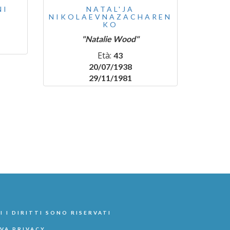
NI
NATAL'JA
NIKOLAEVNAZACHAREN
KO
"Natalie Wood"
Età:
43
20/07/1938
29/11/1981
I I DIRITTI SONO RISERVATI
VA PRIVACY