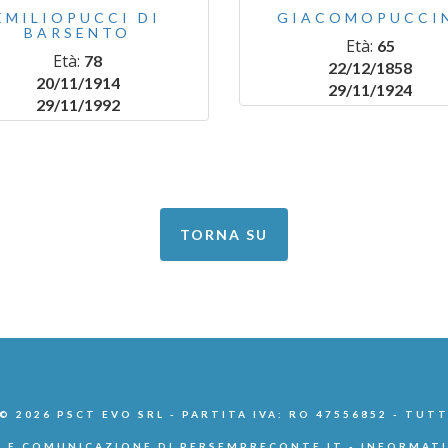
EMILIOPUCCI DI
GIACOMOPUCCI
BARSENTO
Età:
65
Età:
78
22/12/1858
20/11/1914
29/11/1924
29/11/1992
TORNA SU
 2026 PSCT EVO SRL - PARTITA IVA: RO 47556852 - TUTT
 E COMUNICAZIONE DI
PERSEMPRECONTE.IT
-
INFORMATI