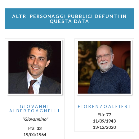
ALTRI PERSONAGGI PUBBLICI DEFUNTI IN
QUESTA DATA
GIOVANNI
FIORENZOALFIERI
ALBERTOAGNELLI
Età:
77
"Giovannino"
11/09/1943
13/12/2020
Età:
33
19/04/1964