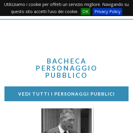
Utilizziamo i cookie per offrirti un servizio migliore. Navigando su
Apertu
questo sito accetti l'uso dei cookie.
OK
Privacy Policy
Menu
BACHECA
PERSONAGGIO
PUBBLICO
VEDI TUTTI I PERSONAGGI PUBBLICI