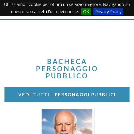
Utilizziamo i cookie per offrirti un servizio migliore. Navigando su
Apertu
questo sito accetti l'uso dei cookie.
OK
Privacy Policy
Menu
BACHECA
PERSONAGGIO
PUBBLICO
VEDI TUTTI I PERSONAGGI PUBBLICI