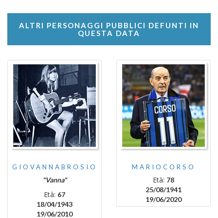
ALTRI PERSONAGGI PUBBLICI DEFUNTI IN
QUESTA DATA
GIOVANNABROSIO
MARIOCORSO
Età:
"Vanna"
78
25/08/1941
Età:
67
19/06/2020
18/04/1943
19/06/2010