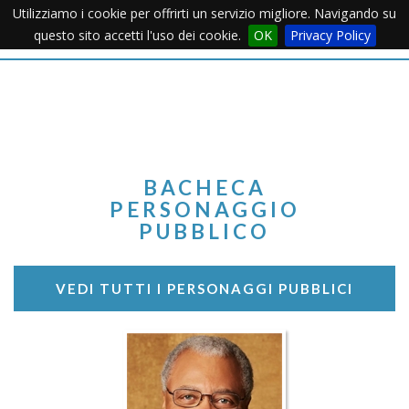
Utilizziamo i cookie per offrirti un servizio migliore. Navigando su
Apertu
questo sito accetti l'uso dei cookie.
OK
Privacy Policy
Menu
BACHECA
PERSONAGGIO
PUBBLICO
VEDI TUTTI I PERSONAGGI PUBBLICI