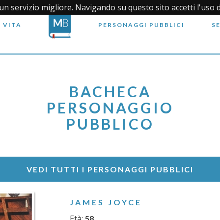
i un servizio migliore. Navigando su questo sito accetti l'uso 
 VITA
PERSONAGGI PUBBLICI
S
BACHECA
PERSONAGGIO
PUBBLICO
VEDI TUTTI I PERSONAGGI PUBBLICI
JAMES JOYCE
Età:
58