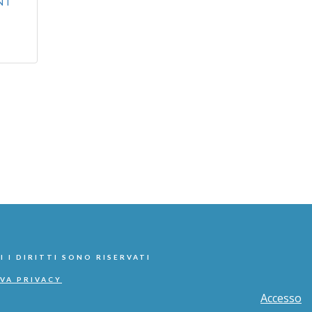
NI
I I DIRITTI SONO RISERVATI
VA PRIVACY
Accesso