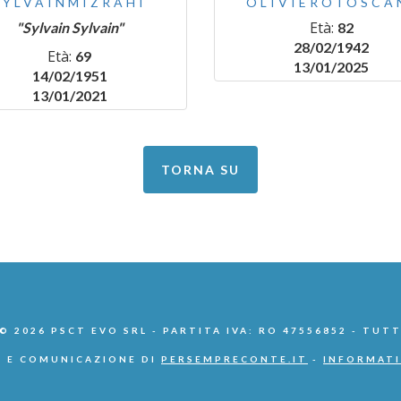
SYLVAINMIZRAHI
OLIVIEROTOSCA
Età:
"Sylvain Sylvain"
82
28/02/1942
Età:
69
13/01/2025
14/02/1951
13/01/2021
TORNA SU
 2026 PSCT EVO SRL - PARTITA IVA: RO 47556852 - TUTT
 E COMUNICAZIONE DI
PERSEMPRECONTE.IT
-
INFORMATI