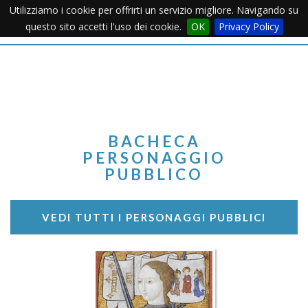
Utilizziamo i cookie per offrirti un servizio migliore. Navigando su
Apertu
questo sito accetti l'uso dei cookie.
OK
Privacy Policy
Menu
BACHECA
PERSONAGGIO
PUBBLICO
VEDI TUTTI I PERSONAGGI PUBBLICI