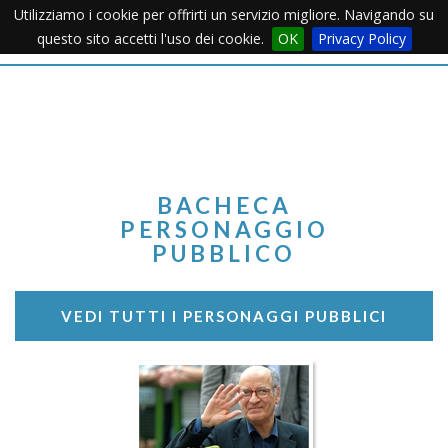
Utilizziamo i cookie per offrirti un servizio migliore. Navigando su
Apertu
questo sito accetti l'uso dei cookie.
OK
Privacy Policy
Menu
BACHECA
PERSONAGGIO
PUBBLICO
VEDI TUTTI I PERSONAGGI PUBBLICI