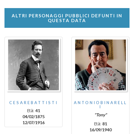
ALTRI PERSONAGGI PUBBLICI DEFUNTI IN
QUESTA DATA
CESAREBATTISTI
ANTONIOBINARELL
I
Età:
41
"Tony"
04/02/1875
12/07/1916
Età:
81
16/09/1940