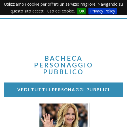
Utilizziamo i cookie per offrirti un servizio migliore. Navigando su
Apertu
questo sito accetti l'uso dei cookie.
OK
Privacy Policy
Menu
BACHECA
PERSONAGGIO
PUBBLICO
VEDI TUTTI I PERSONAGGI PUBBLICI