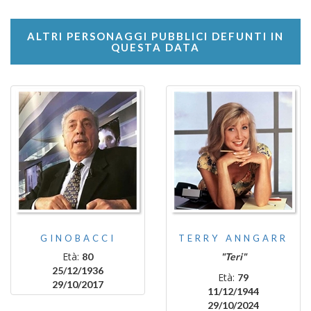
ALTRI PERSONAGGI PUBBLICI DEFUNTI IN
QUESTA DATA
GINOBACCI
TERRY ANNGARR
Età:
80
"Teri"
25/12/1936
Età:
79
29/10/2017
11/12/1944
29/10/2024