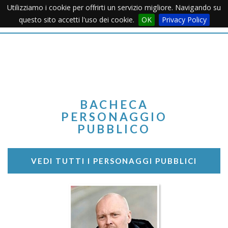
Utilizziamo i cookie per offrirti un servizio migliore. Navigando su
Apertu
questo sito accetti l'uso dei cookie.
OK
Privacy Policy
Menu
BACHECA
PERSONAGGIO
PUBBLICO
VEDI TUTTI I PERSONAGGI PUBBLICI