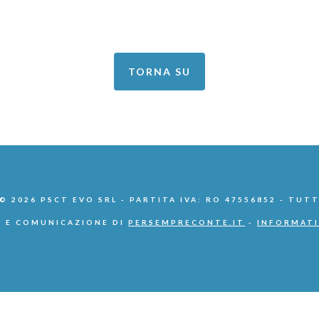
TORNA SU
 2026 PSCT EVO SRL - PARTITA IVA: RO 47556852 - TUTT
 E COMUNICAZIONE DI
PERSEMPRECONTE.IT
-
INFORMATI