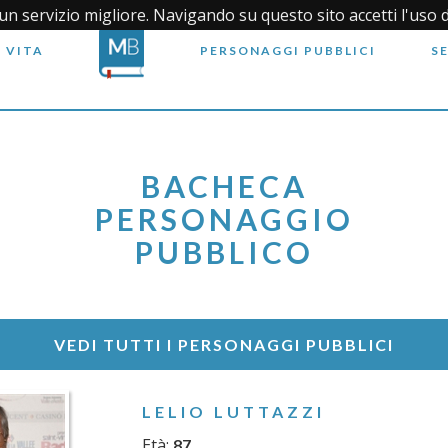
i un servizio migliore. Navigando su questo sito accetti l'uso 
 VITA
PERSONAGGI PUBBLICI
S
BACHECA
PERSONAGGIO
PUBBLICO
VEDI TUTTI I PERSONAGGI PUBBLICI
LELIO LUTTAZZI
Età:
87